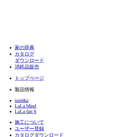
お問い合わせフォーム
家の辞典
カタログ
ダウンロード
消耗品販売
TEL
072-943-1825
トップページ
受付時間：平日 9:00～17:00
(土日祝を除く)
製品情報
sumika
LaLa blind
LaLa fan S
施工について
ユーザー登録
カタログダウンロード